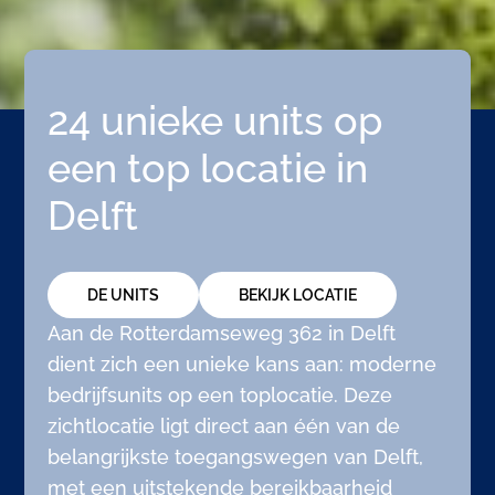
24 unieke units op
een top locatie in
Delft
DE UNITS
BEKIJK LOCATIE
Aan de Rotterdamseweg 362 in Delft
dient zich een unieke kans aan: moderne
bedrijfsunits op een toplocatie. Deze
zichtlocatie ligt direct aan één van de
belangrijkste toegangswegen van Delft,
met een uitstekende bereikbaarheid